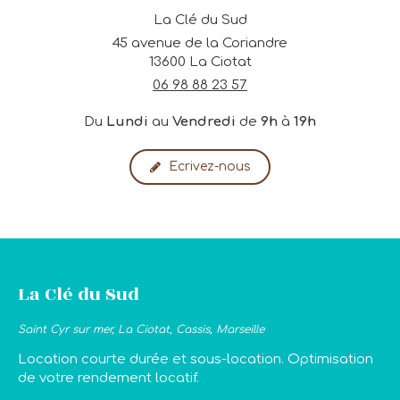
La Clé du Sud
45 avenue de la Coriandre
13600
La Ciotat
06 98 88 23 57
Du
Lundi
au
Vendredi
de
9h
à
19h
Ecrivez-nous
La Clé du Sud
Saint Cyr sur mer, La Ciotat, Cassis, Marseille
Location courte durée et sous-location. Optimisation
de votre rendement locatif.