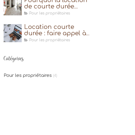
Pourquoi la location
de courte durée
s’avère être très
Pour les propriétaires
avantageuse ?
Location courte
durée : faire appel à
une conciergerie
Pour les propriétaires
Catégories
Pour les propriétaires
(4)