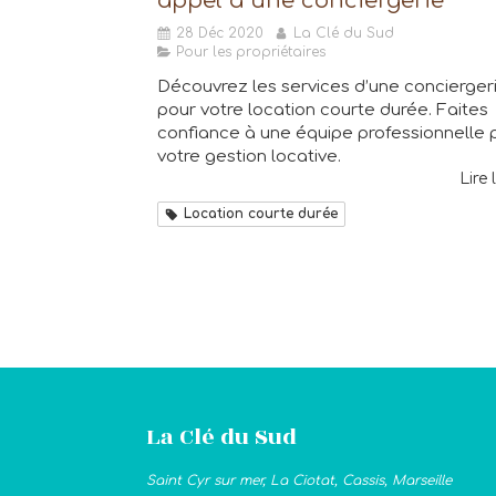
appel à une conciergerie
28 Déc 2020
La Clé du Sud
Pour les propriétaires
Découvrez les services d’une concierger
pour votre location courte durée. Faites
confiance à une équipe professionnelle 
votre gestion locative.
Lire 
Location courte durée
La Clé du Sud
Saint Cyr sur mer, La Ciotat, Cassis, Marseille