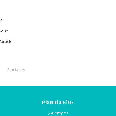
ie
pour
l'article
3 articles
Plan du site
A propos